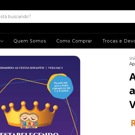
s
Quem Somos
Como Comprar
Trocas e Dev
Iní
Ap
A
a