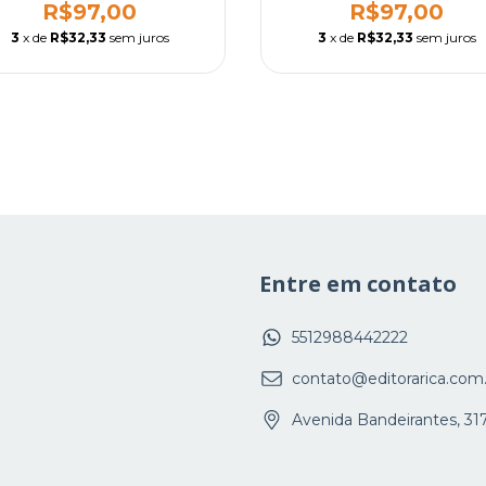
R$97,00
R$97,00
3
x de
R$32,33
sem juros
3
x de
R$32,33
sem juros
Entre em contato
5512988442222
contato@editorarica.com
Avenida Bandeirantes, 31