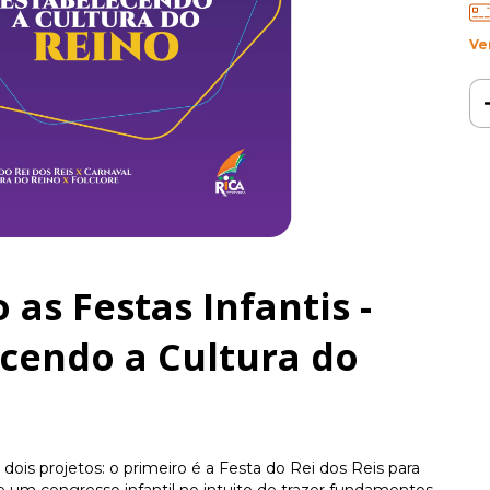
Ve
as Festas Infantis -
ecendo a Cultura do
dois projetos: o primeiro é a Festa do Rei dos Reis para
e um congresso infantil no intuito de trazer fundamentos