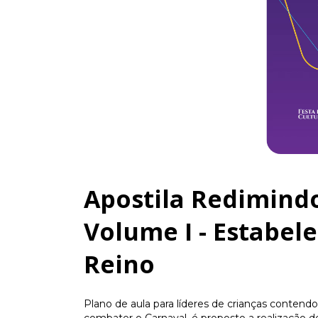
Apostila Redimindo 
Volume I - Estabel
Reino
Plano de aula para líderes de crianças contendo 
combater o Carnaval, é proposto a realização d