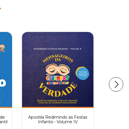
r
 de
Apostila Redimindo as Festas
Apostila 
ntil
Infantis - Volume IV
Infa