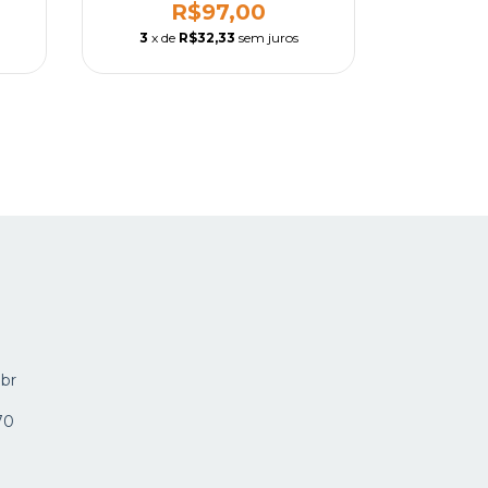
R$97,00
3
x de
R$32,33
sem juros
3
x de
.br
70