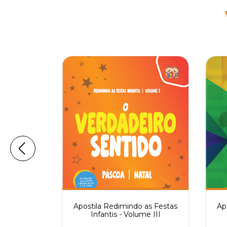
imindo as
Apostila Redimindo as Festas
Ap
tis
Infantis - Volume III