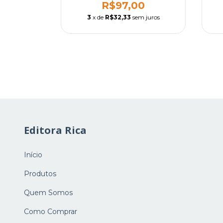
88,00
R$97,00
m juros
3
x de
R$32,33
sem juros
Editora Rica
Início
Produtos
Quem Somos
Como Comprar