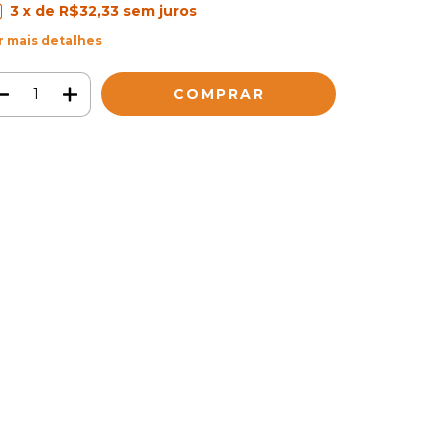
3
x de
R$32,33
sem juros
r mais detalhes