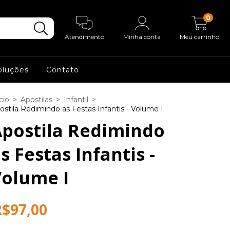
0
Atendimento
Minha conta
Meu carrinho
oluções
Contato
cio
>
Apostilas
>
Infantil
>
ostila Redimindo as Festas Infantis - Volume I
postila Redimindo
s Festas Infantis -
Volume I
R$97,00