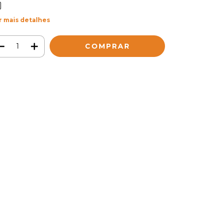
r mais detalhes
Meios de envio
ALTERAR CEP
regas para o CEP:
CALCULAR
ça login
e use seus dados de entrega
o sei meu CEP