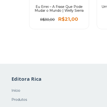
 do Novo
Eu Errei – A Frase Que Pode
Um
 Por Lucas
Mudar o Mundo | Welly Sierra
0,99
R$21,00
R$30,00
Editora Rica
Início
Produtos