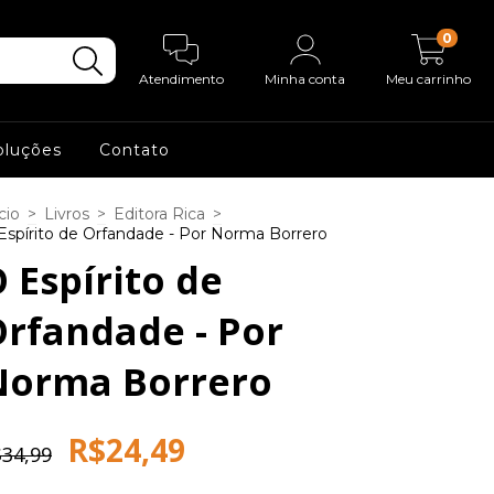
0
Atendimento
Minha conta
Meu carrinho
oluções
Contato
cio
>
Livros
>
Editora Rica
>
Espírito de Orfandade - Por Norma Borrero
 Espírito de
rfandade - Por
Norma Borrero
R$24,49
34,99