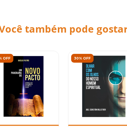
Você também pode gosta
% OFF
30% OFF