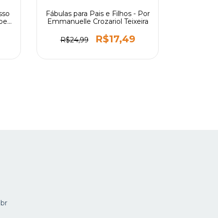
sso
Fábulas para Pais e Filhos - Por
Cristo de
bel
Emmanuelle Crozariol Teixeira
Poder 
Cri
R$17,49
R$24,99
R$44
.br