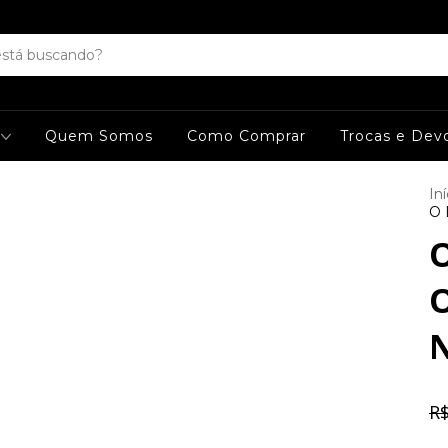
s
Quem Somos
Como Comprar
Trocas e Dev
Iní
O 
O
O
R$