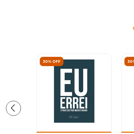
30% OFF
30