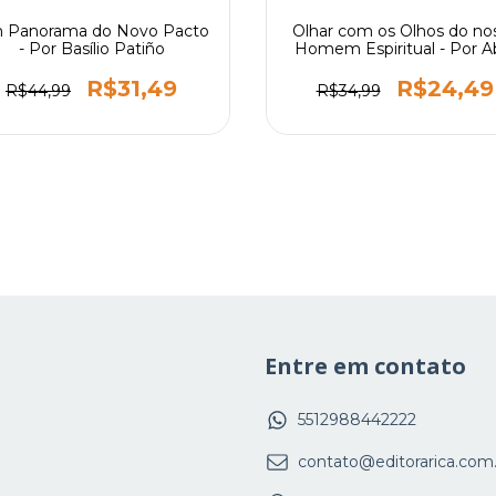
 Panorama do Novo Pacto
Olhar com os Olhos do no
- Por Basílio Patiño
Homem Espiritual - Por A
Sebastián Ballistreri
R$31,49
R$24,49
R$44,99
R$34,99
Entre em contato
5512988442222
contato@editorarica.com