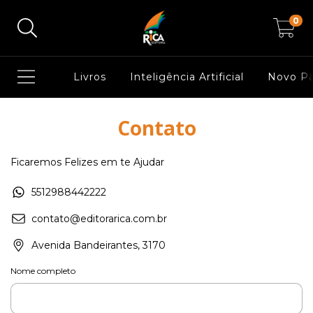
0
Livros
Inteligência Artificial
Novo P
Contato
Ficaremos Felizes em te Ajudar
5512988442222
contato@editorarica.com.br
Avenida Bandeirantes, 3170
Nome completo