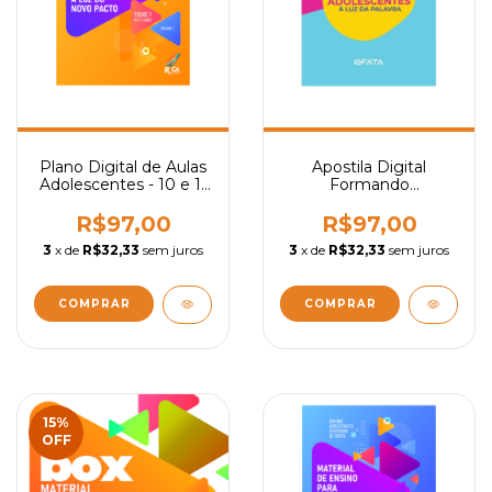
Plano Digital de Aulas
Apostila Digital
Adolescentes - 10 e 11
Formando
Anos (Vol. 1)
Adolescentes à Luz da
Palavra
R$97,00
R$97,00
3
x de
R$32,33
sem juros
3
x de
R$32,33
sem juros
15
%
OFF