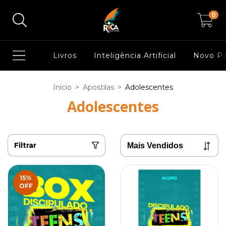
0
Livros
Inteligência Artificial
Novo P
Início
>
Apostilas
>
Adolescentes
Adolescentes
Filtrar
15
%
OFF